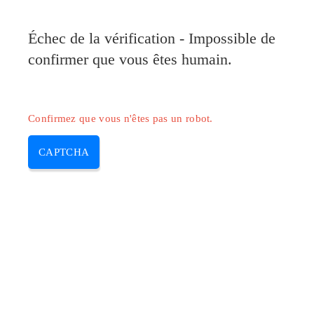
Pilote-Canon.com
Échec de la vérification - Impossible de
MENU
confirmer que vous êtes humain.
Skip
to
content
Confirmez que vous n'êtes pas un robot.
CAPTCHA