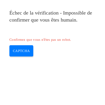
Pilote-Canon.com
Échec de la vérification - Impossible de
MENU
confirmer que vous êtes humain.
Skip
to
content
Confirmez que vous n'êtes pas un robot.
CAPTCHA