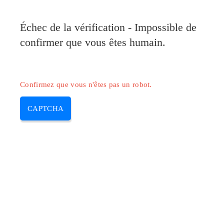
Pilote-Canon.com
Échec de la vérification - Impossible de
MENU
confirmer que vous êtes humain.
Skip
to
content
Confirmez que vous n'êtes pas un robot.
CAPTCHA