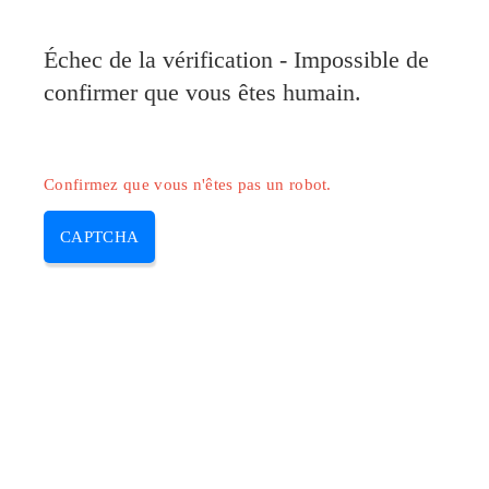
Pilote-Canon.com
Échec de la vérification - Impossible de
MENU
confirmer que vous êtes humain.
Skip
to
content
Confirmez que vous n'êtes pas un robot.
CAPTCHA