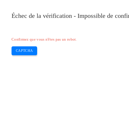
Pilote-Canon.com
Échec de la vérification - Impossible de conf
Home
Canon
Epson
Brother
HP
Skip
Confirmez que vous n'êtes pas un robot.
to
content
CAPTCHA
Pilote compact Canon Pixma TS8000 