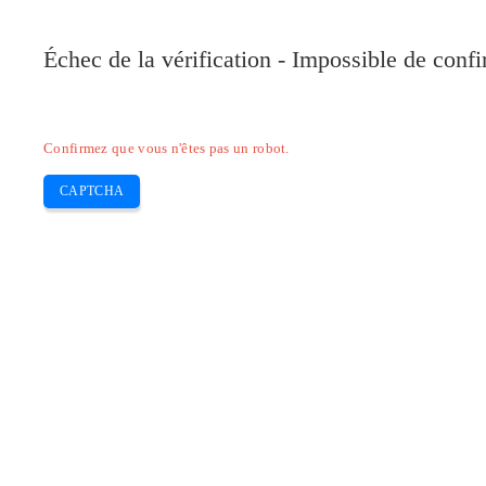
Pilote-Canon.com
Échec de la vérification - Impossible de conf
Home
Canon
Epson
Brother
HP
Skip
Confirmez que vous n'êtes pas un robot.
to
content
CAPTCHA
Pilote Canon TS 3370