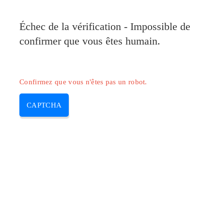
Pilote-Canon.com
Échec de la vérification - Impossible de
MENU
confirmer que vous êtes humain.
Skip
to
content
Confirmez que vous n'êtes pas un robot.
CAPTCHA