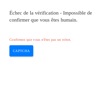
Pilote-Canon.com
Échec de la vérification - Impossible de
MENU
confirmer que vous êtes humain.
Skip
to
content
Confirmez que vous n'êtes pas un robot.
CAPTCHA