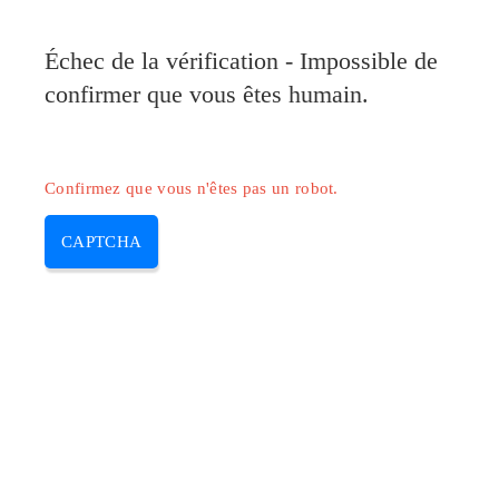
Pilote-Canon.com
Échec de la vérification - Impossible de
MENU
confirmer que vous êtes humain.
Skip
to
content
Confirmez que vous n'êtes pas un robot.
CAPTCHA