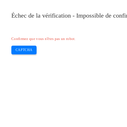
Pilote-Canon.com
Échec de la vérification - Impossible de conf
Home
Canon
Epson
Brother
HP
Skip
Confirmez que vous n'êtes pas un robot.
to
content
CAPTCHA
Pilote Canon Pixma TS5170