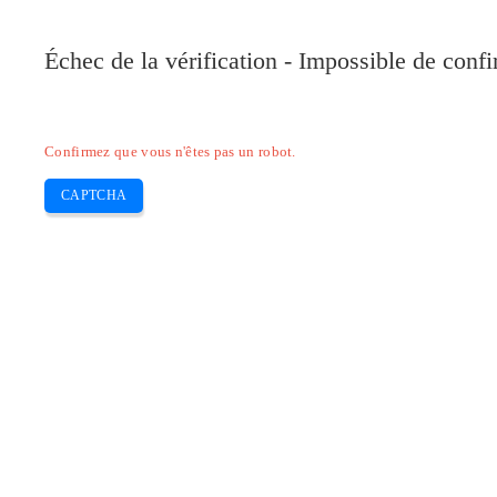
Pilote-Canon.com
Échec de la vérification - Impossible de conf
Home
Canon
Epson
Brother
HP
Skip
Confirmez que vous n'êtes pas un robot.
to
content
CAPTCHA
Pilote Canon PIXMA TS5020