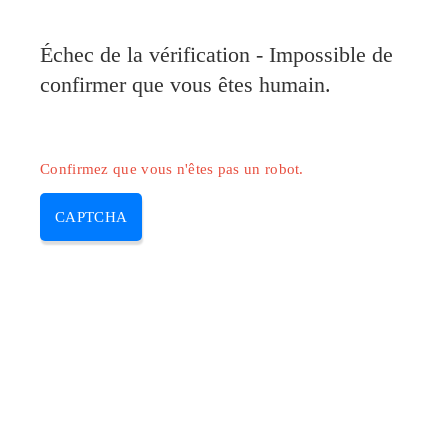
Pilote-Canon.com
Échec de la vérification - Impossible de
MENU
confirmer que vous êtes humain.
Skip
to
content
Confirmez que vous n'êtes pas un robot.
CAPTCHA