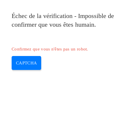
Pilote-Canon.com
Échec de la vérification - Impossible de
MENU
confirmer que vous êtes humain.
Skip
to
content
Confirmez que vous n'êtes pas un robot.
CAPTCHA