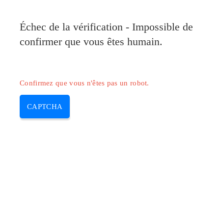
Pilote-Canon.com
Échec de la vérification - Impossible de
MENU
confirmer que vous êtes humain.
Skip
to
content
Confirmez que vous n'êtes pas un robot.
CAPTCHA