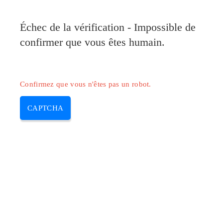
Pilote-Canon.com
Échec de la vérification - Impossible de
MENU
confirmer que vous êtes humain.
Skip
to
content
Confirmez que vous n'êtes pas un robot.
CAPTCHA