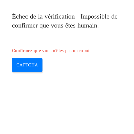
Pilote-Canon.com
Échec de la vérification - Impossible de
MENU
confirmer que vous êtes humain.
Skip
to
content
Confirmez que vous n'êtes pas un robot.
CAPTCHA