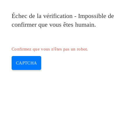
Pilote-Canon.com
Échec de la vérification - Impossible de
MENU
confirmer que vous êtes humain.
Skip
to
content
Confirmez que vous n'êtes pas un robot.
CAPTCHA