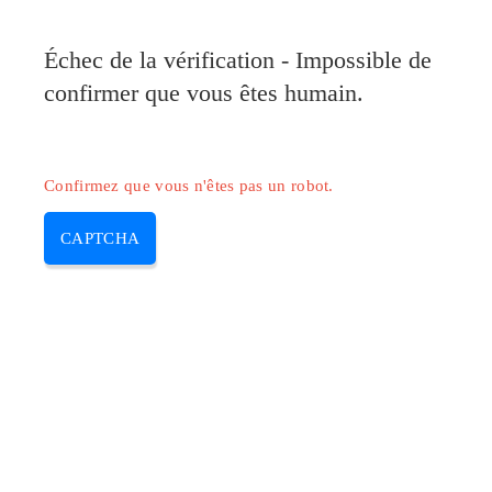
Pilote-Canon.com
Échec de la vérification - Impossible de
MENU
confirmer que vous êtes humain.
Skip
to
content
Confirmez que vous n'êtes pas un robot.
CAPTCHA