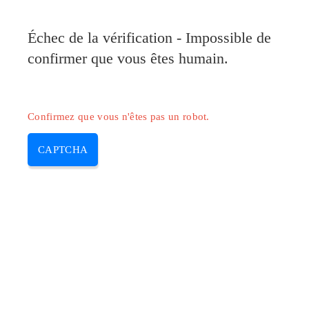
Pilote-Canon.com
Échec de la vérification - Impossible de
MENU
confirmer que vous êtes humain.
Skip
to
content
Confirmez que vous n'êtes pas un robot.
CAPTCHA