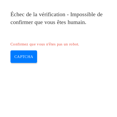
Pilote-Canon.com
Échec de la vérification - Impossible de
MENU
confirmer que vous êtes humain.
Skip
to
content
Confirmez que vous n'êtes pas un robot.
CAPTCHA