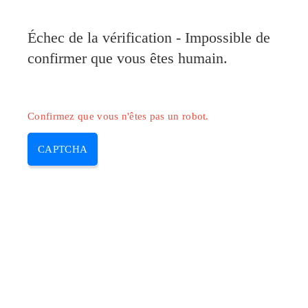
Pilote-Canon.com
Échec de la vérification - Impossible de
MENU
confirmer que vous êtes humain.
Skip
to
content
Confirmez que vous n'êtes pas un robot.
CAPTCHA