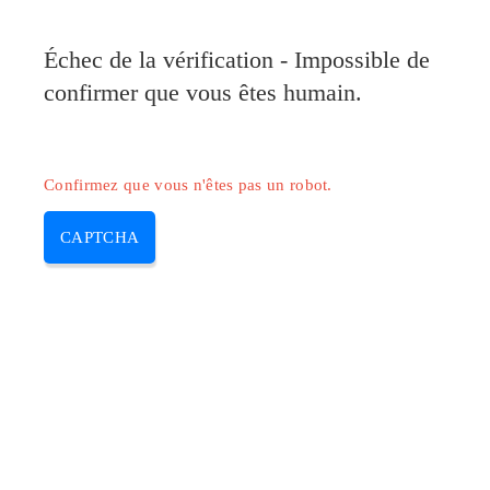
Pilote-Canon.com
Échec de la vérification - Impossible de
MENU
confirmer que vous êtes humain.
Skip
to
content
Confirmez que vous n'êtes pas un robot.
CAPTCHA