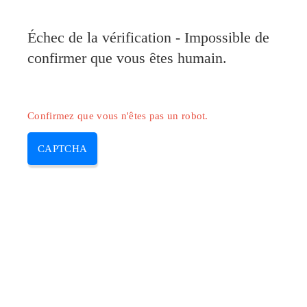
Pilote-Canon.com
Échec de la vérification - Impossible de
MENU
confirmer que vous êtes humain.
Skip
to
content
Confirmez que vous n'êtes pas un robot.
CAPTCHA