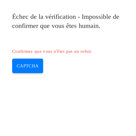
Pilote-Canon.com
Échec de la vérification - Impossible de
MENU
confirmer que vous êtes humain.
Skip
to
content
Confirmez que vous n'êtes pas un robot.
CAPTCHA