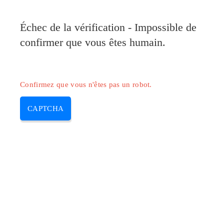
Pilote-Canon.com
Échec de la vérification - Impossible de
MENU
confirmer que vous êtes humain.
Skip
to
content
Confirmez que vous n'êtes pas un robot.
CAPTCHA