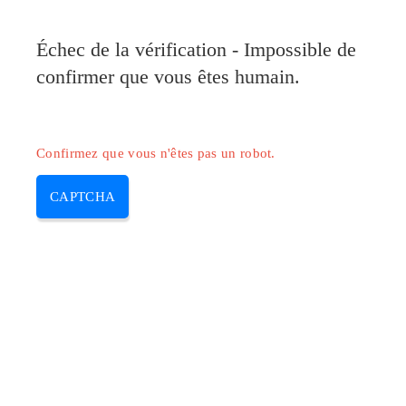
Pilote-Canon.com
Échec de la vérification - Impossible de
MENU
confirmer que vous êtes humain.
Skip
to
content
Confirmez que vous n'êtes pas un robot.
CAPTCHA