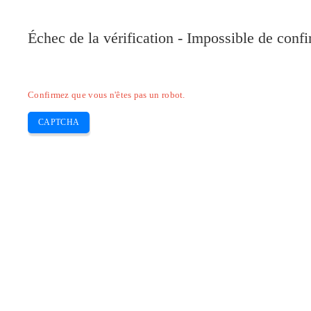
Pilote-Canon.com
Échec de la vérification - Impossible de conf
Home
Canon
Epson
Brother
HP
Skip
Confirmez que vous n'êtes pas un robot.
to
content
CAPTCHA
Pilote Canon PIXMA MP270