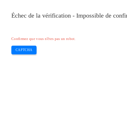
Pilote-Canon.com
Échec de la vérification - Impossible de conf
Home
Canon
Epson
Brother
HP
Skip
Confirmez que vous n'êtes pas un robot.
to
content
CAPTCHA
Pilote Canon PIXMA MP240