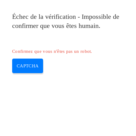
Pilote-Canon.com
Échec de la vérification - Impossible de
MENU
confirmer que vous êtes humain.
Skip
to
content
Confirmez que vous n'êtes pas un robot.
CAPTCHA