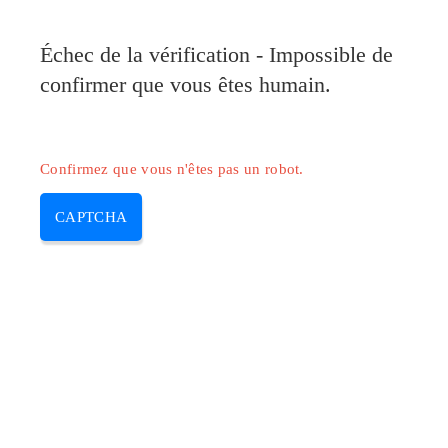
Pilote-Canon.com
Échec de la vérification - Impossible de
MENU
confirmer que vous êtes humain.
Skip
to
content
Confirmez que vous n'êtes pas un robot.
CAPTCHA