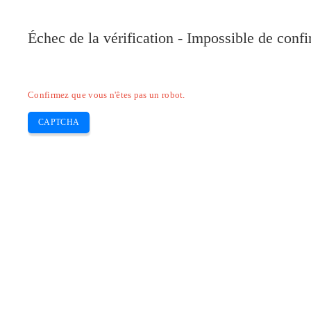
Pilote-Canon.com
Échec de la vérification - Impossible de conf
Home
Canon
Epson
Brother
HP
Skip
Confirmez que vous n'êtes pas un robot.
to
content
CAPTCHA
Pilote Canon PIXMA MG6853