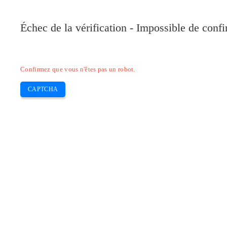
Pilote-Canon.com
Échec de la vérification - Impossible de conf
Home
Canon
Epson
Brother
HP
Skip
Confirmez que vous n'êtes pas un robot.
to
content
CAPTCHA
Pilote Canon PIXMA MG6840