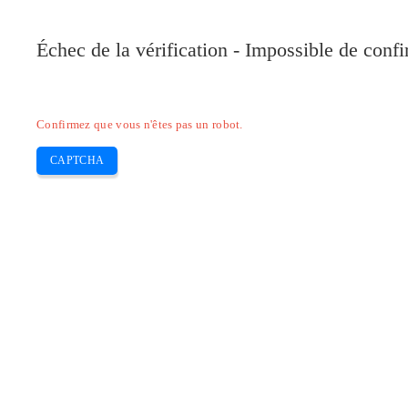
Pilote-Canon.com
Échec de la vérification - Impossible de conf
Home
Canon
Epson
Brother
HP
Skip
Confirmez que vous n'êtes pas un robot.
to
content
CAPTCHA
Pilote Canon PIXMA MG6821