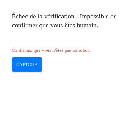
Pilote-Canon.com
Échec de la vérification - Impossible de
MENU
confirmer que vous êtes humain.
Skip
to
content
Confirmez que vous n'êtes pas un robot.
CAPTCHA