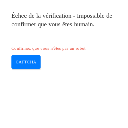
Pilote-Canon.com
Échec de la vérification - Impossible de
MENU
confirmer que vous êtes humain.
Skip
to
content
Confirmez que vous n'êtes pas un robot.
CAPTCHA