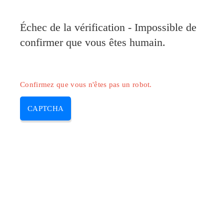
Pilote-Canon.com
Échec de la vérification - Impossible de
MENU
confirmer que vous êtes humain.
Skip
to
content
Confirmez que vous n'êtes pas un robot.
CAPTCHA