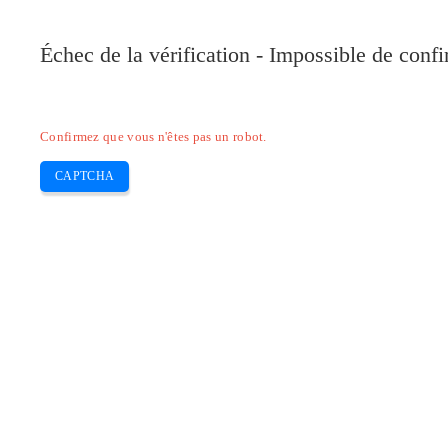
Pilote-Canon.com
Échec de la vérification - Impossible de conf
Home
Canon
Epson
Brother
HP
Skip
Confirmez que vous n'êtes pas un robot.
to
content
CAPTCHA
Pilote Canon PIXMA MG5660