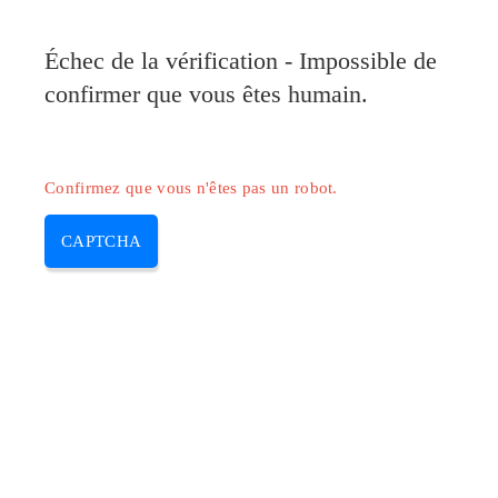
Pilote-Canon.com
Échec de la vérification - Impossible de
MENU
confirmer que vous êtes humain.
Skip
to
content
Confirmez que vous n'êtes pas un robot.
CAPTCHA