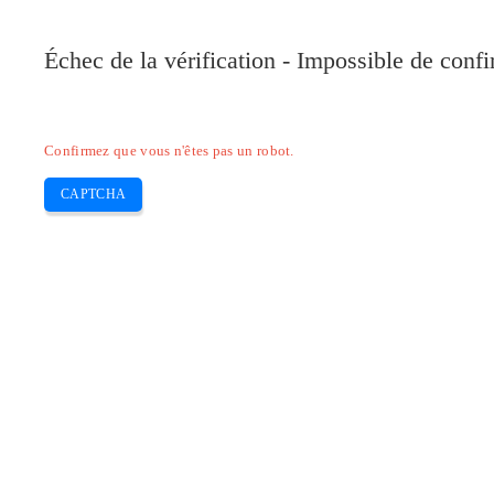
Pilote-Canon.com
Échec de la vérification - Impossible de conf
Home
Canon
Epson
Brother
HP
Skip
Confirmez que vous n'êtes pas un robot.
to
content
CAPTCHA
Pilote Canon PIXMA MG5250