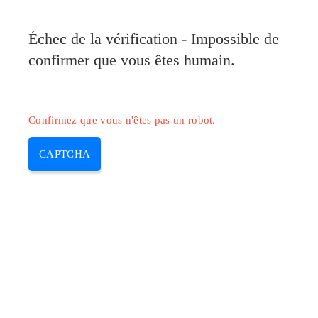
Pilote-Canon.com
Échec de la vérification - Impossible de
MENU
confirmer que vous êtes humain.
Skip
to
content
Confirmez que vous n'êtes pas un robot.
CAPTCHA