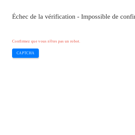
Pilote-Canon.com
Échec de la vérification - Impossible de conf
Home
Canon
Epson
Brother
HP
Skip
Confirmez que vous n'êtes pas un robot.
to
content
CAPTCHA
Pilote Canon PIXMA MG3620 Mac