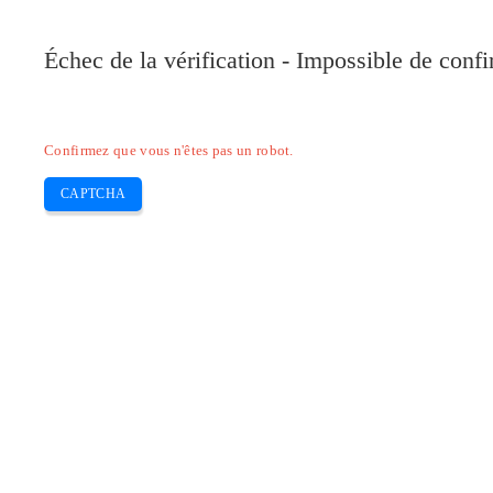
Pilote-Canon.com
Échec de la vérification - Impossible de conf
Home
Canon
Epson
Brother
HP
Skip
Confirmez que vous n'êtes pas un robot.
to
content
CAPTCHA
Pilote Canon Pixma MG3540 Mac