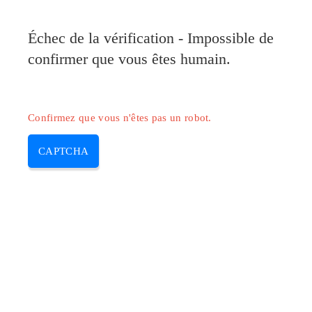
Pilote-Canon.com
Échec de la vérification - Impossible de
MENU
confirmer que vous êtes humain.
Skip
to
content
Confirmez que vous n'êtes pas un robot.
CAPTCHA