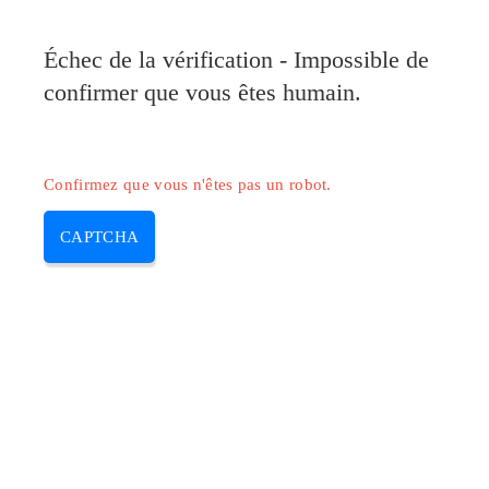
Pilote-Canon.com
Échec de la vérification - Impossible de
MENU
confirmer que vous êtes humain.
Skip
to
content
Confirmez que vous n'êtes pas un robot.
CAPTCHA