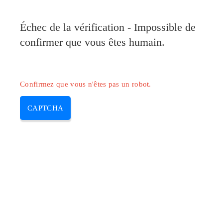
Pilote-Canon.com
Échec de la vérification - Impossible de
MENU
confirmer que vous êtes humain.
Skip
to
content
Confirmez que vous n'êtes pas un robot.
CAPTCHA