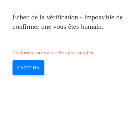
Pilote-Canon.com
Échec de la vérification - Impossible de
MENU
confirmer que vous êtes humain.
Skip
to
content
Confirmez que vous n'êtes pas un robot.
CAPTCHA