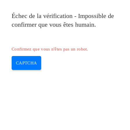
Pilote-Canon.com
Échec de la vérification - Impossible de
MENU
confirmer que vous êtes humain.
Skip
to
content
Confirmez que vous n'êtes pas un robot.
CAPTCHA