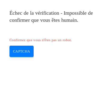
Pilote-Canon.com
Échec de la vérification - Impossible de
MENU
confirmer que vous êtes humain.
Skip
to
content
Confirmez que vous n'êtes pas un robot.
CAPTCHA