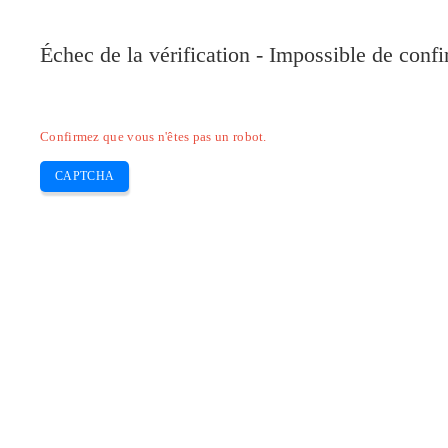
Pilote-Canon.com
Échec de la vérification - Impossible de conf
Home
Canon
Epson
Brother
HP
Skip
Confirmez que vous n'êtes pas un robot.
to
content
CAPTCHA
Pilote Canon PIXMA iP8720 Mac