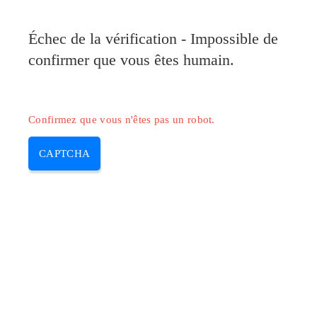
Pilote-Canon.com
Échec de la vérification - Impossible de
MENU
confirmer que vous êtes humain.
Skip
to
content
Confirmez que vous n'êtes pas un robot.
CAPTCHA